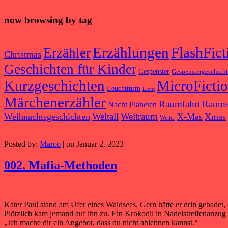
now browsing by tag
Erzählungen
FlashFict
Erzähler
Christmas
Geschichten für Kinder
Gespenster
Gespenstergeschich
Kurzgeschichten
MicroFicti
Leuchtturm
Licht
Märchenerzähler
Raumfahrt
Raums
Nacht
Planeten
Weltall
Weltraum
Weihnachtsgeschichten
X-Mas
Xmas
Wetter
Posted by:
Marco
| on Januar 2, 2023
002. Mafia-Methoden
Kater Paul stand am Ufer eines Waldsees. Gern hätte er drin gebadet, 
Plötzlich kam jemand auf ihn zu. Ein Krokodil in Nadelstreifenanzug
„Ich mache dir ein Angebot, dass du nicht ablehnen kannst.“