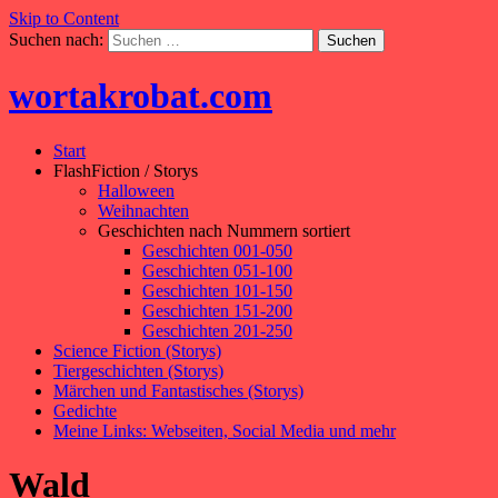
Skip to Content
Suchen nach:
wortakrobat.com
Start
FlashFiction / Storys
Halloween
Weihnachten
Geschichten nach Nummern sortiert
Geschichten 001-050
Geschichten 051-100
Geschichten 101-150
Geschichten 151-200
Geschichten 201-250
Science Fiction (Storys)
Tiergeschichten (Storys)
Märchen und Fantastisches (Storys)
Gedichte
Meine Links: Webseiten, Social Media und mehr
Wald