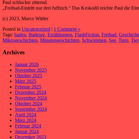
Paul schluckte zitternd.
„Freibad-Eintritt nur drei fuffzich.“ Das Krokodil reichte Paul die Ei
(c) 2023, Marco Wittler
Posted in
Uncategorized
|
1 Comment »
Tags:
baden
,
Badesee
,
Erzählungen
,
FlashFiction
,
Freibad
,
Geschicht
Mikrogeschichten
,
Minutengeschichten
,
Schwimmen
,
See
,
Tiere
,
Tie
Archives
Januar 2026
November 2025
Oktober 2025
März 2025
Februar 2025
Dezember 2024
November 2024
Oktober 2024
September 2024
April 2024
März 2024
Februar 2024
Januar 2024
Dezember 2023