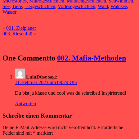
Microstories
,
Mikrogeschichten
,
Minutengeschichten
,
Schwimmen
,
See
,
Tiere
,
Tiergeschichten
,
Vorlesegeschichten
,
Wald
,
Waldsee
,
Wasser
«
001. Zielplanet
003. Riesenfuß
»
One Commentto
002. Mafia-Methoden
LuluDüse
sagt:
11. Februar 2023 um 08:29 Uhr
Du bist ja klasse und cool was du schreibst! Inspirierend!
Antworten
Schreibe einen Kommentar
Deine E-Mail-Adresse wird nicht veröffentlicht.
Erforderliche
Felder sind mit
*
markiert