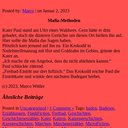
Posted by:
Marco
| on Januar 2, 2023
Mafia-Methoden
Kater Paul stand am Ufer eines Waldsees. Gern hätte er drin
gebadet, doch die düsteren Gerüchte um diesen Ort hielten ihn auf.
Hier sollte die Mafia das Sagen haben.
Plötzlich kam jemand auf ihn zu. Ein Krokodil in
Nadelstreifenanzug mit Hut und Goldzahn im Gebiss, grinste den
Kater an.
„Ich mache dir ein Angebot, dass du nicht ablehnen kannst.“
Paul schluckte zitternd.
„Freibad-Eintritt nur drei fuffzich.“ Das Krokodil reichte Paul die
Eintrittkarte und winkte den nächsten Badegast herbei.
(c) 2023, Marco Wittler
Ähnliche Beiträge
Posted in
Uncategorized
|
1 Comment »
Tags:
baden
,
Badesee
,
Erzählungen
,
FlashFiction
,
Freibad
,
Geschichten
,
Geschichtenerzähler
,
Kater
,
Katzen
,
Katzengeschichten
,
Kurzgeschichten
,
Märchen
,
Märchenerzähler
,
MicroFiction
,