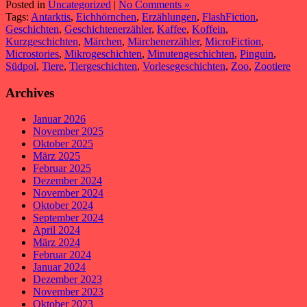
Posted in
Uncategorized
|
No Comments »
Tags:
Antarktis
,
Eichhörnchen
,
Erzählungen
,
FlashFiction
,
Geschichten
,
Geschichtenerzähler
,
Kaffee
,
Koffein
,
Kurzgeschichten
,
Märchen
,
Märchenerzähler
,
MicroFiction
,
Microstories
,
Mikrogeschichten
,
Minutengeschichten
,
Pinguin
,
Südpol
,
Tiere
,
Tiergeschichten
,
Vorlesegeschichten
,
Zoo
,
Zootiere
Archives
Januar 2026
November 2025
Oktober 2025
März 2025
Februar 2025
Dezember 2024
November 2024
Oktober 2024
September 2024
April 2024
März 2024
Februar 2024
Januar 2024
Dezember 2023
November 2023
Oktober 2023