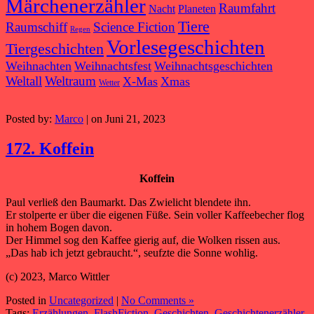
Märchenerzähler
Raumfahrt
Nacht
Planeten
Tiere
Raumschiff
Science Fiction
Regen
Vorlesegeschichten
Tiergeschichten
Weihnachten
Weihnachtsfest
Weihnachtsgeschichten
Weltall
Weltraum
X-Mas
Xmas
Wetter
Posted by:
Marco
| on Juni 21, 2023
172. Koffein
Koffein
Paul verließ den Baumarkt. Das Zwielicht blendete ihn.
Er stolperte er über die eigenen Füße. Sein voller Kaffeebecher flog
in hohem Bogen davon.
Der Himmel sog den Kaffee gierig auf, die Wolken rissen aus.
„Das hab ich jetzt gebraucht.“, seufzte die Sonne wohlig.
(c) 2023, Marco Wittler
Posted in
Uncategorized
|
No Comments »
Tags:
Erzählungen
,
FlashFiction
,
Geschichten
,
Geschichtenerzähler
,