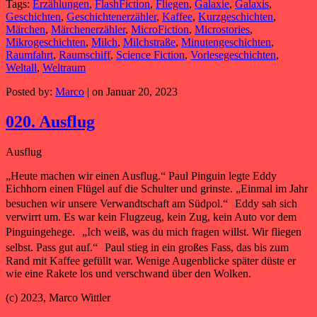
Tags:
Erzählungen
,
FlashFiction
,
Fliegen
,
Galaxie
,
Galaxis
,
Geschichten
,
Geschichtenerzähler
,
Kaffee
,
Kurzgeschichten
,
Märchen
,
Märchenerzähler
,
MicroFiction
,
Microstories
,
Mikrogeschichten
,
Milch
,
Milchstraße
,
Minutengeschichten
,
Raumfahrt
,
Raumschiff
,
Science Fiction
,
Vorlesegeschichten
,
Weltall
,
Weltraum
Posted by:
Marco
| on Januar 20, 2023
020. Ausflug
Ausflug
„Heute machen wir einen Ausflug.“ Paul Pinguin legte Eddy
Eichhorn einen Flügel auf die Schulter und grinste. „Einmal im Jahr
besuchen wir unsere Verwandtschaft am Südpol.“ Eddy sah sich
verwirrt um. Es war kein Flugzeug, kein Zug, kein Auto vor dem
Pinguingehege. „Ich weiß, was du mich fragen willst. Wir fliegen
selbst. Pass gut auf.“ Paul stieg in ein großes Fass, das bis zum
Rand mit Kaffee gefüllt war. Wenige Augenblicke später düste er
wie eine Rakete los und verschwand über den Wolken.
(c) 2023, Marco Wittler