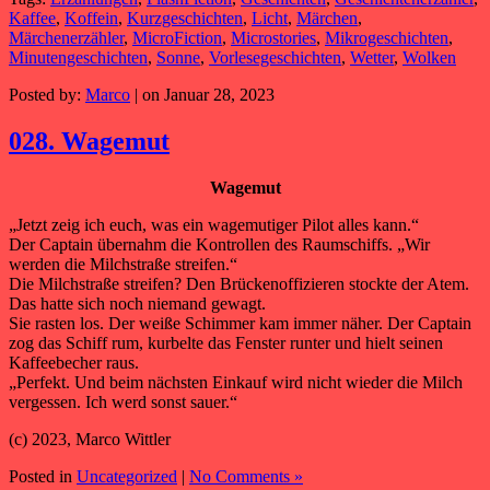
Kaffee
,
Koffein
,
Kurzgeschichten
,
Licht
,
Märchen
,
Märchenerzähler
,
MicroFiction
,
Microstories
,
Mikrogeschichten
,
Minutengeschichten
,
Sonne
,
Vorlesegeschichten
,
Wetter
,
Wolken
Posted by:
Marco
| on Januar 28, 2023
028. Wagemut
Wagemut
„Jetzt zeig ich euch, was ein wagemutiger Pilot alles kann.“
Der Captain übernahm die Kontrollen des Raumschiffs. „Wir
werden die Milchstraße streifen.“
Die Milchstraße streifen? Den Brückenoffizieren stockte der Atem.
Das hatte sich noch niemand gewagt.
Sie rasten los. Der weiße Schimmer kam immer näher. Der Captain
zog das Schiff rum, kurbelte das Fenster runter und hielt seinen
Kaffeebecher raus.
„Perfekt. Und beim nächsten Einkauf wird nicht wieder die Milch
vergessen. Ich werd sonst sauer.“
(c) 2023, Marco Wittler
Posted in
Uncategorized
|
No Comments »