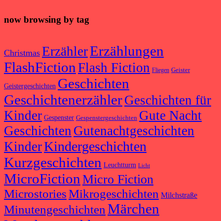
now browsing by tag
Erzählungen
Erzähler
Christmas
FlashFiction
Flash Fiction
Geister
Fliegen
Geschichten
Geistergeschichten
Geschichtenerzähler
Geschichten für
Kinder
Gute Nacht
Gespenster
Gespenstergeschichten
Geschichten
Gutenachtgeschichten
Kindergeschichten
Kinder
Kurzgeschichten
Leuchtturm
Licht
MicroFiction
Micro Fiction
Microstories
Mikrogeschichten
Milchstraße
Märchen
Minutengeschichten