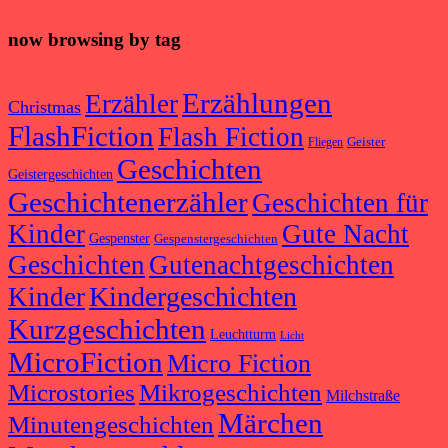
now browsing by tag
Erzählungen
Erzähler
Christmas
FlashFiction
Flash Fiction
Geister
Fliegen
Geschichten
Geistergeschichten
Geschichtenerzähler
Geschichten für
Kinder
Gute Nacht
Gespenster
Gespenstergeschichten
Geschichten
Gutenachtgeschichten
Kindergeschichten
Kinder
Kurzgeschichten
Leuchtturm
Licht
MicroFiction
Micro Fiction
Microstories
Mikrogeschichten
Milchstraße
Märchen
Minutengeschichten