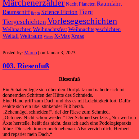
Märchenerzähler
Raumfahrt
Nacht
Planeten
Tiere
Raumschiff
Science Fiction
Regen
Vorlesegeschichten
Tiergeschichten
Weihnachten
Weihnachtsfest
Weihnachtsgeschichten
Weltall
Weltraum
X-Mas
Xmas
Wetter
Posted by:
Marco
| on Januar 3, 2023
003. Riesenfuß
Riesenfuß
Ein Schatten legte sich über den Dorfplatz und näherte sich mit
donnernden Schritten der Hütte des Schmieds.
Eine Hand griff zum Dach und riss es mit Leichtigkeit fort. Dafür
senkte sich ein übel stinkender Fuß herab.
„Zehennägel schneiden!“, rief der Riese zum Schmied.
„Och nee. Nicht schon wieder.“ Der Schmied seufzte. „Nur weil ich
Äxte herstelle, heißt das nicht, dass ich auch eine Podologiepraxis
führe. Die steht immer noch nebenan. Also verzieh dich, Herbert
und reparier mein Dach.“