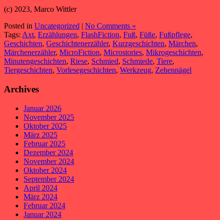
(c) 2023, Marco Wittler
Posted in
Uncategorized
|
No Comments »
Tags:
Axt
,
Erzählungen
,
FlashFiction
,
Fuß
,
Füße
,
Fußpflege
,
Geschichten
,
Geschichtenerzähler
,
Kurzgeschichten
,
Märchen
,
Märchenerzähler
,
MicroFiction
,
Microstories
,
Mikrogeschichten
,
Minutengeschichten
,
Riese
,
Schmied
,
Schmiede
,
Tiere
,
Tiergeschichten
,
Vorlesegeschichten
,
Werkzeug
,
Zehennägel
Archives
Januar 2026
November 2025
Oktober 2025
März 2025
Februar 2025
Dezember 2024
November 2024
Oktober 2024
September 2024
April 2024
März 2024
Februar 2024
Januar 2024