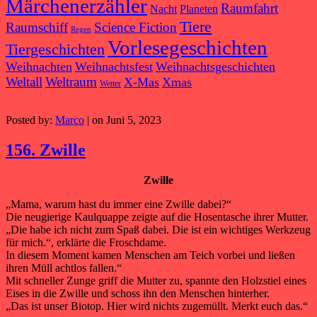
Märchenerzähler
Raumfahrt
Nacht
Planeten
Tiere
Raumschiff
Science Fiction
Regen
Vorlesegeschichten
Tiergeschichten
Weihnachten
Weihnachtsfest
Weihnachtsgeschichten
Weltall
Weltraum
X-Mas
Xmas
Wetter
Posted by:
Marco
| on Juni 5, 2023
156. Zwille
Zwille
„Mama, warum hast du immer eine Zwille dabei?“
Die neugierige Kaulquappe zeigte auf die Hosentasche ihrer Mutter.
„Die habe ich nicht zum Spaß dabei. Die ist ein wichtiges Werkzeug
für mich.“, erklärte die Froschdame.
In diesem Moment kamen Menschen am Teich vorbei und ließen
ihren Müll achtlos fallen.“
Mit schneller Zunge griff die Mutter zu, spannte den Holzstiel eines
Eises in die Zwille und schoss ihn den Menschen hinterher.
„Das ist unser Biotop. Hier wird nichts zugemüllt. Merkt euch das.“