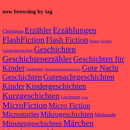
now browsing by tag
Erzählungen
Erzähler
Christmas
FlashFiction
Flash Fiction
Geister
Fliegen
Geschichten
Geistergeschichten
Geschichtenerzähler
Geschichten für
Kinder
Gute Nacht
Gespenster
Gespenstergeschichten
Geschichten
Gutenachtgeschichten
Kindergeschichten
Kinder
Kurzgeschichten
Leuchtturm
Licht
MicroFiction
Micro Fiction
Microstories
Mikrogeschichten
Milchstraße
Märchen
Minutengeschichten