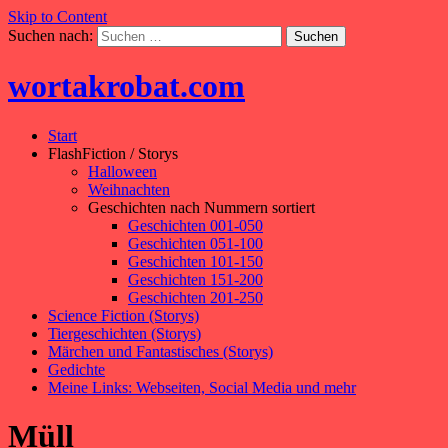
Skip to Content
Suchen nach:
wortakrobat.com
Start
FlashFiction / Storys
Halloween
Weihnachten
Geschichten nach Nummern sortiert
Geschichten 001-050
Geschichten 051-100
Geschichten 101-150
Geschichten 151-200
Geschichten 201-250
Science Fiction (Storys)
Tiergeschichten (Storys)
Märchen und Fantastisches (Storys)
Gedichte
Meine Links: Webseiten, Social Media und mehr
Müll