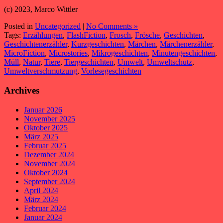
(c) 2023, Marco Wittler
Posted in
Uncategorized
|
No Comments »
Tags:
Erzählungen
,
FlashFiction
,
Frosch
,
Frösche
,
Geschichten
,
Geschichtenerzähler
,
Kurzgeschichten
,
Märchen
,
Märchenerzähler
,
MicroFiction
,
Microstories
,
Mikrogeschichten
,
Minutengeschichten
,
Müll
,
Natur
,
Tiere
,
Tiergeschichten
,
Umwelt
,
Umweltschutz
,
Umweltverschmutzung
,
Vorlesegeschichten
Archives
Januar 2026
November 2025
Oktober 2025
März 2025
Februar 2025
Dezember 2024
November 2024
Oktober 2024
September 2024
April 2024
März 2024
Februar 2024
Januar 2024