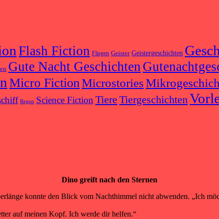
ion
Gesch
Flash Fiction
Geister
Geistergeschichten
Fliegen
Gute Nacht Geschichten
Gutenachtges
ten
on
Micro Fiction
Microstories
Mikrogeschich
Vorl
Tiere
Tiergeschichten
chiff
Science Fiction
Regen
Dino greift nach den Sternen
erlänge konnte den Blick vom Nachthimmel nicht abwenden. „Ich möcht
tter auf meinen Kopf. Ich werde dir helfen.“