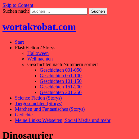
Skip to Content
Suchen nach:
wortakrobat.com
Start
FlashFiction / Storys
Halloween
Weihnachten
Geschichten nach Nummern sortiert
Geschichten 001-050
Geschichten 051-100
Geschichten 101-150
Geschichten 151-200
Geschichten 201-250
Science Fiction (Storys)
Tiergeschichten (Storys)
Märchen und Fantastisches (Storys)
Gedichte
Meine Links: Webseiten, Social Media und mehr
Dinosaurier