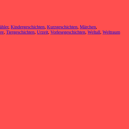
ähler
,
Kindergeschichten
,
Kurzgeschichten
,
Märchen
,
ere
,
Tiergeschichten
,
Urzeit
,
Vorlesegeschichten
,
Weltall
,
Weltraum