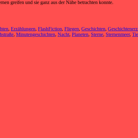
rnen greifen und sie ganz aus der Nähe betrachten konnte.
chten
,
Erzählungen
,
FlashFiction
,
Fliegen
,
Geschichten
,
Geschichtenerz
hstraße
,
Minutengeschichten
,
Nacht
,
Planeten
,
Sterne
,
Sternenmeer
,
Ti