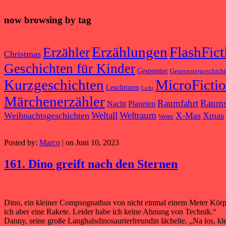
now browsing by tag
Erzählungen
FlashFict
Erzähler
Christmas
Geschichten für Kinder
Gespenster
Gespenstergeschich
Kurzgeschichten
MicroFicti
Leuchtturm
Licht
Märchenerzähler
Raumfahrt
Raums
Nacht
Planeten
Weltall
Weltraum
Weihnachtsgeschichten
X-Mas
Xmas
Wetter
Posted by:
Marco
| on Juni 10, 2023
161. Dino greift nach den Sternen
Dino, ein kleiner Compsognathus von nicht einmal einem Meter Körp
ich aber eine Rakete. Leider habe ich keine Ahnung von Technik.“
Danny, seine große Langhalsdinosaurierfreundin lächelte. „Na los, kle