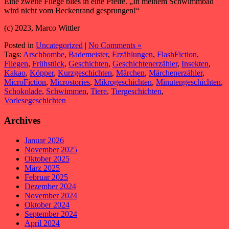
Eine zweite Fliege blies in eine Pfeife. „In meinem Schwimmbad
wird nicht vom Beckenrand gesprungen!“
(c) 2023, Marco Wittler
Posted in
Uncategorized
|
No Comments »
Tags:
Arschbombe
,
Bademeister
,
Erzählungen
,
FlashFiction
,
Fliegen
,
Frühstück
,
Geschichten
,
Geschichtenerzähler
,
Insekten
,
Kakao
,
Köpper
,
Kurzgeschichten
,
Märchen
,
Märchenerzähler
,
MicroFiction
,
Microstories
,
Mikrogeschichten
,
Minutengeschichten
,
Schokolade
,
Schwimmen
,
Tiere
,
Tiergeschichten
,
Vorlesegeschichten
Archives
Januar 2026
November 2025
Oktober 2025
März 2025
Februar 2025
Dezember 2024
November 2024
Oktober 2024
September 2024
April 2024