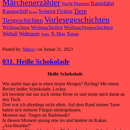
Märchenerzähler
Raumfahrt
Nacht
Planeten
Tiere
Raumschiff
Science Fiction
Regen
Vorlesegeschichten
Tiergeschichten
Weihnachten
Weihnachtsfest
Weihnachtsgeschichten
Weltall
Weltraum
X-Mas
Xmas
Wetter
Posted by:
Marco
| on Januar 31, 2023
031. Heiße Schokolade
Heiße Schokolade
Wie startet man gut in einen neuen Morgen? Richtig! Mit einem
Becher heißer Schokolade. Lecker.
Ich bereitete mir nur noch meine Brote zu und setzte mich damit an
den Tisch.
Dort war ich allerdings nicht allein. Auf dem Rand meiner Tasse
hatten sich mehrere Fliegen niedergelassen.
Moment mal. Trugen sie Bademode?
In diesem Moment sprang eine los und landete im Kakao.
„Arschbombe!“