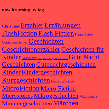
now browsing by tag
Erzählungen
Erzähler
Christmas
FlashFiction
Flash Fiction
Geister
Fliegen
Geschichten
Geistergeschichten
Geschichtenerzähler
Geschichten für
Kinder
Gute Nacht
Gespenster
Gespenstergeschichten
Geschichten
Gutenachtgeschichten
Kindergeschichten
Kinder
Kurzgeschichten
Leuchtturm
Licht
MicroFiction
Micro Fiction
Microstories
Mikrogeschichten
Milchstraße
Märchen
Minutengeschichten