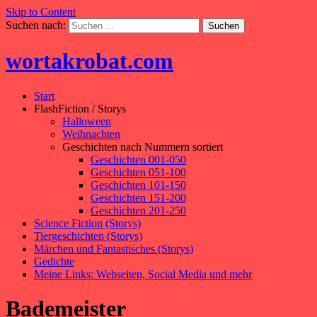
Skip to Content
Suchen nach:
wortakrobat.com
Start
FlashFiction / Storys
Halloween
Weihnachten
Geschichten nach Nummern sortiert
Geschichten 001-050
Geschichten 051-100
Geschichten 101-150
Geschichten 151-200
Geschichten 201-250
Science Fiction (Storys)
Tiergeschichten (Storys)
Märchen und Fantastisches (Storys)
Gedichte
Meine Links: Webseiten, Social Media und mehr
Bademeister