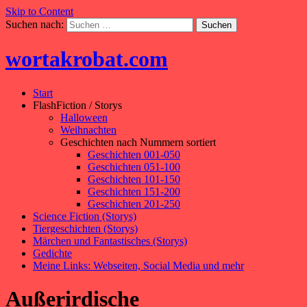
Skip to Content
Suchen nach:
wortakrobat.com
Start
FlashFiction / Storys
Halloween
Weihnachten
Geschichten nach Nummern sortiert
Geschichten 001-050
Geschichten 051-100
Geschichten 101-150
Geschichten 151-200
Geschichten 201-250
Science Fiction (Storys)
Tiergeschichten (Storys)
Märchen und Fantastisches (Storys)
Gedichte
Meine Links: Webseiten, Social Media und mehr
Außerirdische