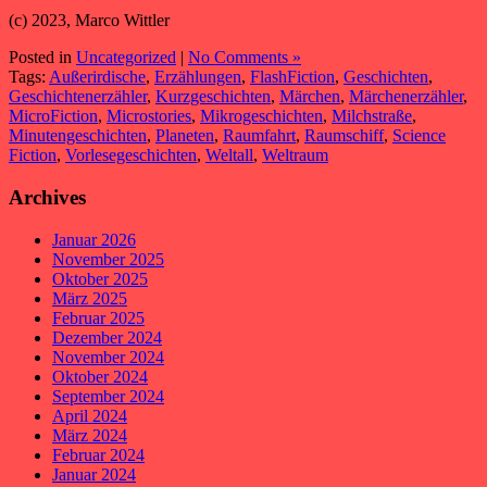
(c) 2023, Marco Wittler
Posted in
Uncategorized
|
No Comments »
Tags:
Außerirdische
,
Erzählungen
,
FlashFiction
,
Geschichten
,
Geschichtenerzähler
,
Kurzgeschichten
,
Märchen
,
Märchenerzähler
,
MicroFiction
,
Microstories
,
Mikrogeschichten
,
Milchstraße
,
Minutengeschichten
,
Planeten
,
Raumfahrt
,
Raumschiff
,
Science
Fiction
,
Vorlesegeschichten
,
Weltall
,
Weltraum
Archives
Januar 2026
November 2025
Oktober 2025
März 2025
Februar 2025
Dezember 2024
November 2024
Oktober 2024
September 2024
April 2024
März 2024
Februar 2024
Januar 2024