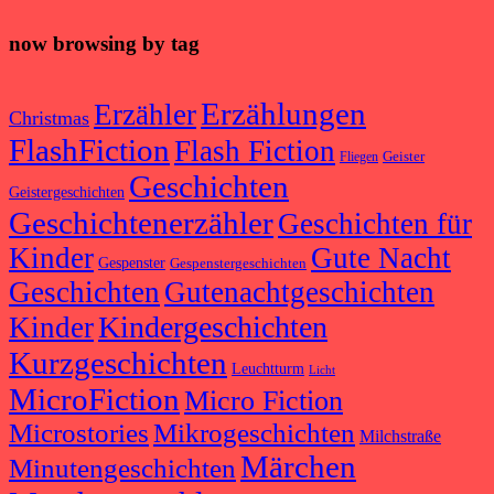
now browsing by tag
Erzählungen
Erzähler
Christmas
FlashFiction
Flash Fiction
Geister
Fliegen
Geschichten
Geistergeschichten
Geschichtenerzähler
Geschichten für
Kinder
Gute Nacht
Gespenster
Gespenstergeschichten
Geschichten
Gutenachtgeschichten
Kindergeschichten
Kinder
Kurzgeschichten
Leuchtturm
Licht
MicroFiction
Micro Fiction
Microstories
Mikrogeschichten
Milchstraße
Märchen
Minutengeschichten