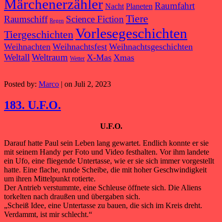
Märchenerzähler
Raumfahrt
Nacht
Planeten
Tiere
Raumschiff
Science Fiction
Regen
Vorlesegeschichten
Tiergeschichten
Weihnachten
Weihnachtsfest
Weihnachtsgeschichten
Weltall
Weltraum
X-Mas
Xmas
Wetter
Posted by:
Marco
| on Juli 2, 2023
183. U.F.O.
U.F.O.
Darauf hatte Paul sein Leben lang gewartet. Endlich konnte er sie
mit seinem Handy per Foto und Video festhalten. Vor ihm landete
ein Ufo, eine fliegende Untertasse, wie er sie sich immer vorgestellt
hatte. Eine flache, runde Scheibe, die mit hoher Geschwindigkeit
um ihren Mittelpunkt rotierte.
Der Antrieb verstummte, eine Schleuse öffnete sich. Die Aliens
torkelten nach draußen und übergaben sich.
„Scheiß Idee, eine Untertasse zu bauen, die sich im Kreis dreht.
Verdammt, ist mir schlecht.“