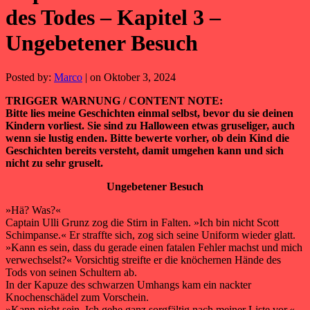
des Todes – Kapitel 3 –
Ungebetener Besuch
Posted by:
Marco
| on Oktober 3, 2024
TRIGGER WARNUNG / CONTENT NOTE:
Bitte lies meine Geschichten einmal selbst, bevor du sie deinen
Kindern vorliest. Sie sind zu Halloween etwas gruseliger, auch
wenn sie lustig enden. Bitte bewerte vorher, ob dein Kind die
Geschichten bereits versteht, damit umgehen kann und sich
nicht zu sehr gruselt.
Ungebetener Besuch
»Hä? Was?«
Captain Ulli Grunz zog die Stirn in Falten. »Ich bin nicht Scott
Schimpanse.« Er straffte sich, zog sich seine Uniform wieder glatt.
»Kann es sein, dass du gerade einen fatalen Fehler machst und mich
verwechselst?« Vorsichtig streifte er die knöchernen Hände des
Tods von seinen Schultern ab.
In der Kapuze des schwarzen Umhangs kam ein nackter
Knochenschädel zum Vorschein.
»Kann nicht sein. Ich gehe ganz sorgfältig nach meiner Liste vor.«