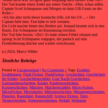
Der Tod kramte einen Zettel aus seiner Tasche. »Hier, schau selbst.
Captain Scott Schimpanse und Morgen ist dann Ulli Grunz an der
Reihe.«
»Ich bin aber nicht dieser komische Affe, ich bin Ull …« Der
Captain hielt inne. Fast hätte er sich verraten.
Ein Licht tauchte hinter den Beiden auf. Jemand beamte sich in den
Raum. Ein Schimpanse im Raumanzug erschien.
Der Tod fuhr herum. »Du!« Er hatte seinen Fehler erkannt und
sprang Scott Schimpanse entgegen, der panisch auf eine
Fernbedienung drückte und wieder verschwand.
(c) 2024, Marco Wittler
Ähnliche Beiträge
Posted in
Uncategorized
|
No Comments »
Tags:
Erzähler
,
Erzählungen
,
Flash Fiction
,
FlashFiction
,
Geschichten
,
Geschichten
für Kinder
,
Geschichtenerzähler
,
Gute Nacht Geschichten
,
Gutenachtgeschichten
,
Kinder
,
Kindergeschichten
,
Kurzgeschichten
,
Märchen
,
Märchenerzähler
,
Micro Fiction
,
MicroFiction
,
Microstories
,
Mikrogeschichten
,
Minutengeschichten
,
Planeten
,
Raumfahrt
,
Raumschiff
,
Science Fiction
,
Tiere
,
Tiergeschichten
,
Vorlesegeschichten
,
Weltall
,
Weltraum