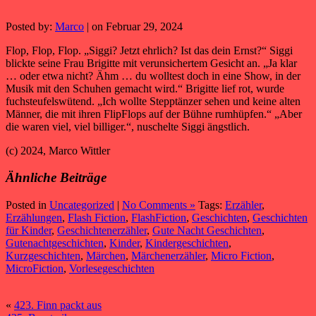
Posted by:
Marco
| on Februar 29, 2024
Flop, Flop, Flop. „Siggi? Jetzt ehrlich? Ist das dein Ernst?“ Siggi
blickte seine Frau Brigitte mit verunsichertem Gesicht an. „Ja klar
… oder etwa nicht? Ähm … du wolltest doch in eine Show, in der
Musik mit den Schuhen gemacht wird.“ Brigitte lief rot, wurde
fuchsteufelswütend. „Ich wollte Stepptänzer sehen und keine alten
Männer, die mit ihren FlipFlops auf der Bühne rumhüpfen.“ „Aber
die waren viel, viel billiger.“, nuschelte Siggi ängstlich.
(c) 2024, Marco Wittler
Ähnliche Beiträge
Posted in
Uncategorized
|
No Comments »
Tags:
Erzähler
,
Erzählungen
,
Flash Fiction
,
FlashFiction
,
Geschichten
,
Geschichten
für Kinder
,
Geschichtenerzähler
,
Gute Nacht Geschichten
,
Gutenachtgeschichten
,
Kinder
,
Kindergeschichten
,
Kurzgeschichten
,
Märchen
,
Märchenerzähler
,
Micro Fiction
,
MicroFiction
,
Vorlesegeschichten
«
423. Finn packt aus