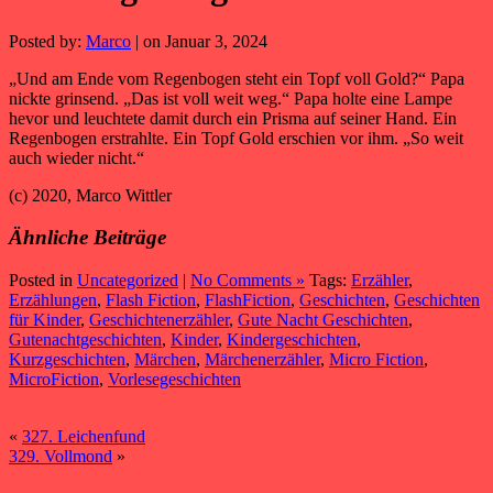
Posted by:
Marco
| on Januar 3, 2024
„Und am Ende vom Regenbogen steht ein Topf voll Gold?“ Papa
nickte grinsend. „Das ist voll weit weg.“ Papa holte eine Lampe
hevor und leuchtete damit durch ein Prisma auf seiner Hand. Ein
Regenbogen erstrahlte. Ein Topf Gold erschien vor ihm. „So weit
auch wieder nicht.“
(c) 2020, Marco Wittler
Ähnliche Beiträge
Posted in
Uncategorized
|
No Comments »
Tags:
Erzähler
,
Erzählungen
,
Flash Fiction
,
FlashFiction
,
Geschichten
,
Geschichten
für Kinder
,
Geschichtenerzähler
,
Gute Nacht Geschichten
,
Gutenachtgeschichten
,
Kinder
,
Kindergeschichten
,
Kurzgeschichten
,
Märchen
,
Märchenerzähler
,
Micro Fiction
,
MicroFiction
,
Vorlesegeschichten
«
327. Leichenfund
329. Vollmond
»