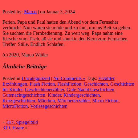
Posted by:
Marco
| on Januar 3, 2024
Ferien. Papa und Paul hatten den Abend vor dem Fernseher
verbracht. Nun waren sie müde und zu faul, um ins Bett zu gehen.
Sie suchten die Fernbedienung. Zu weit weg. Papa nahm eine
Kirsche vom Tisch, aß sie und spuckte den Kern zum Fernseher.
Treffer. Stille. Endlich Schlafen.
(c) 2020, Marco Wittler
Ähnliche Beiträge
Posted in
Uncategorized
|
No Comments »
Tags:
Erzähler
,
Erzählungen
,
Flash Fiction
,
FlashFiction
,
Geschichten
,
Geschichten
für Kinder
,
Geschichtenerzähler
,
Gute Nacht Geschichten
,
Gutenachtgeschichten
,
Kinder
,
Kindergeschichten
,
Kurzgeschichten
,
Märchen
,
Märchenerzähler
,
Micro Fiction
,
MicroFiction
,
Vorlesegeschichten
«
317. Spiegelbild
319. Haare
»