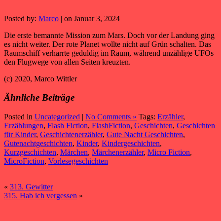
Posted by:
Marco
| on Januar 3, 2024
Die erste bemannte Mission zum Mars. Doch vor der Landung ging
es nicht weiter. Der rote Planet wollte nicht auf Grün schalten. Das
Raumschiff verharrte geduldig im Raum, während unzählige UFOs
den Flugwege von allen Seiten kreuzten.
(c) 2020, Marco Wittler
Ähnliche Beiträge
Posted in
Uncategorized
|
No Comments »
Tags:
Erzähler
,
Erzählungen
,
Flash Fiction
,
FlashFiction
,
Geschichten
,
Geschichten
für Kinder
,
Geschichtenerzähler
,
Gute Nacht Geschichten
,
Gutenachtgeschichten
,
Kinder
,
Kindergeschichten
,
Kurzgeschichten
,
Märchen
,
Märchenerzähler
,
Micro Fiction
,
MicroFiction
,
Vorlesegeschichten
«
313. Gewitter
315. Hab ich vergessen
»