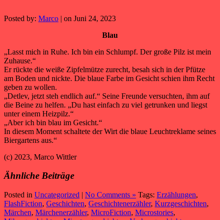
Posted by:
Marco
| on Juni 24, 2023
Blau
„Lasst mich in Ruhe. Ich bin ein Schlumpf. Der große Pilz ist mein
Zuhause.“
Er rückte die weiße Zipfelmütze zurecht, besah sich in der Pfütze
am Boden und nickte. Die blaue Farbe im Gesicht schien ihm Recht
geben zu wollen.
„Detlev, jetzt steh endlich auf.“ Seine Freunde versuchten, ihm auf
die Beine zu helfen. „Du hast einfach zu viel getrunken und liegst
unter einem Heizpilz.“
„Aber ich bin blau im Gesicht.“
In diesem Moment schaltete der Wirt die blaue Leuchtreklame seines
Biergartens aus.“
(c) 2023, Marco Wittler
Ähnliche Beiträge
Posted in
Uncategorized
|
No Comments »
Tags:
Erzählungen
,
FlashFiction
,
Geschichten
,
Geschichtenerzähler
,
Kurzgeschichten
,
Märchen
,
Märchenerzähler
,
MicroFiction
,
Microstories
,