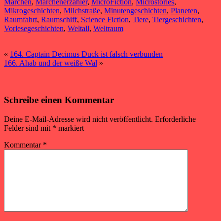
Märchen
,
Märchenerzähler
,
MicroFiction
,
Microstories
,
Mikrogeschichten
,
Milchstraße
,
Minutengeschichten
,
Planeten
,
Raumfahrt
,
Raumschiff
,
Science Fiction
,
Tiere
,
Tiergeschichten
,
Vorlesegeschichten
,
Weltall
,
Weltraum
«
164. Captain Decimus Duck ist falsch verbunden
166. Ahab und der weiße Wal
»
Schreibe einen Kommentar
Deine E-Mail-Adresse wird nicht veröffentlicht.
Erforderliche
Felder sind mit
*
markiert
Kommentar
*