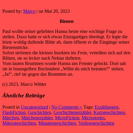
Posted by:
Marco
| on Mai 20, 2023
Bienen
Paul wollte seiner geliebten Hanna heute eine wichtige Frage zu
stellen. Dazu hatte er sich etwas Einzigartiges überlegt. Er legte die
letzte wohlig duftende Blüte ab, dann öffnete er die Eingänge seiner
Bienenstöcke.
Sofort strömten die kleinen Insekten ins Freie, verteilten sich auf den
Blüten, sie so lecker nach Nektar dufteten.
Vom lauten Brummen wurde Hanna ans Fenster gelockt. Dort sah
sie in braungelben Buchstaben „Willst du mich heiraten?“ stehen.
„Ja!“, rief sie gegen das Brummen an.
(c) 2023, Marco Wittler
Ähnliche Beiträge
Posted in
Uncategorized
|
No Comments »
Tags:
Erzählungen
,
FlashFiction
,
Geschichten
,
Geschichtenerzähler
,
Kurzgeschichten
,
Märchen
,
Märchenerzähler
,
MicroFiction
,
Microstories
,
Mikrogeschichten
,
Minutengeschichten
,
Vorlesegeschichten