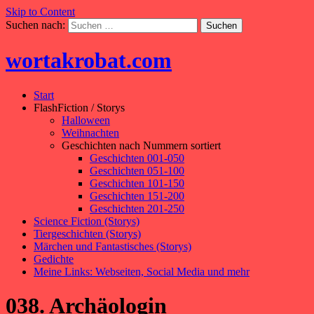
Skip to Content
Suchen nach:
wortakrobat.com
Start
FlashFiction / Storys
Halloween
Weihnachten
Geschichten nach Nummern sortiert
Geschichten 001-050
Geschichten 051-100
Geschichten 101-150
Geschichten 151-200
Geschichten 201-250
Science Fiction (Storys)
Tiergeschichten (Storys)
Märchen und Fantastisches (Storys)
Gedichte
Meine Links: Webseiten, Social Media und mehr
038. Archäologin